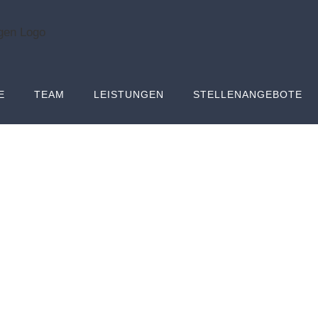
E
TEAM
LEISTUNGEN
STELLENANGEBOTE
Pediatrics
Care
Pediactrics
Expert Health Unit There are many 
available, but the majority have suf
humour, or randomised words which d
going to use a passage of lorem ips
M